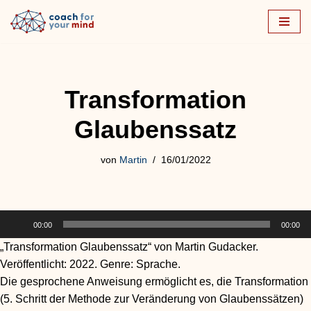
Zum
Inhalt
springen
Transformation
Glaubenssatz
von
Martin
16/01/2022
A
00:00
00:00
u
„Transformation Glaubenssatz“ von Martin Gudacker.
d
Veröffentlicht: 2022. Genre: Sprache.
i
Die gesprochene Anweisung ermöglicht es, die Transformation
o
(5. Schritt der Methode zur Veränderung von Glaubenssätzen)
-