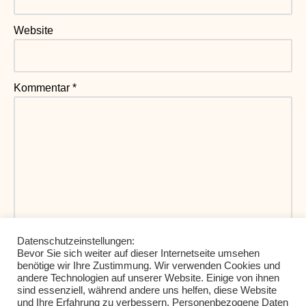
Website
Kommentar
*
Datenschutzeinstellungen:
Bevor Sie sich weiter auf dieser Internetseite umsehen
benötige wir Ihre Zustimmung. Wir verwenden Cookies und
andere Technologien auf unserer Website. Einige von ihnen
Meinen Namen, meine E-Mail-Adresse und meine
sind essenziell, während andere uns helfen, diese Website
Website in diesem Browser für die nächste
und Ihre Erfahrung zu verbessern. Personenbezogene Daten