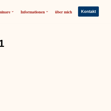
minare
Informationen
über mich
Kontakt
1