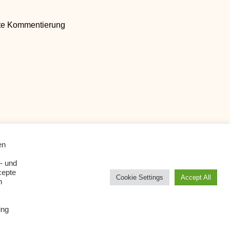
ste Kommentierung
en
- und
cepte
Cookie Settings
Accept All
n
ing