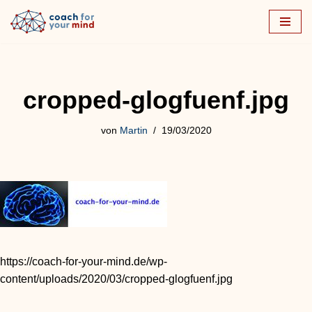
Zum
Inhalt
springen
cropped-glogfuenf.jpg
von
Martin
19/03/2020
https://coach-for-your-mind.de/wp-
content/uploads/2020/03/cropped-glogfuenf.jpg