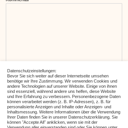
Datenschutzeinstellungen:
Bevor Sie sich weiter auf dieser Internetseite umsehen
Meinen Namen, meine E-Mail-Adresse und meine
benötige wir Ihre Zustimmung. Wir verwenden Cookies und
andere Technologien auf unserer Website. Einige von ihnen
Website in diesem Browser für die nächste
sind essenziell, während andere uns helfen, diese Website
Kommentierung speichern.
und Ihre Erfahrung zu verbessern. Personenbezogene Daten
können verarbeitet werden (z. B. IP-Adressen), z. B. für
personalisierte Anzeigen und Inhalte oder Anzeigen- und
Inhaltsmessung. Weitere Informationen über die Verwendung
Ihrer Daten finden Sie in unserer Datenschutzerklärung. Sie
können "Accepte All" anklicken, wenn sie mit der
Verwendung aller einverstanden sind oder Sie können unter