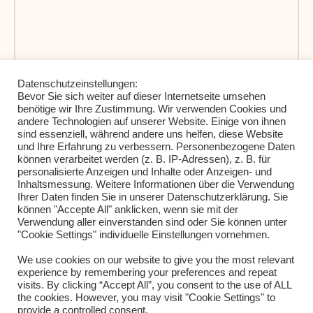
Datenschutzeinstellungen:
Bevor Sie sich weiter auf dieser Internetseite umsehen
benötige wir Ihre Zustimmung. Wir verwenden Cookies und
andere Technologien auf unserer Website. Einige von ihnen
Meinen Namen, meine E-Mail-Adresse und meine
sind essenziell, während andere uns helfen, diese Website
Website in diesem Browser für die nächste
und Ihre Erfahrung zu verbessern. Personenbezogene Daten
können verarbeitet werden (z. B. IP-Adressen), z. B. für
Kommentierung speichern.
personalisierte Anzeigen und Inhalte oder Anzeigen- und
Inhaltsmessung. Weitere Informationen über die Verwendung
Ihrer Daten finden Sie in unserer Datenschutzerklärung. Sie
können "Accepte All" anklicken, wenn sie mit der
Verwendung aller einverstanden sind oder Sie können unter
"Cookie Settings" individuelle Einstellungen vornehmen.
We use cookies on our website to give you the most relevant
experience by remembering your preferences and repeat
visits. By clicking “Accept All”, you consent to the use of ALL
the cookies. However, you may visit "Cookie Settings" to
provide a controlled consent.