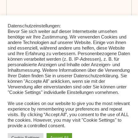
Datenschutzeinstellungen:
Bevor Sie sich weiter auf dieser Internetseite umsehen
benötige wir Ihre Zustimmung. Wir verwenden Cookies und
andere Technologien auf unserer Website. Einige von ihnen
sind essenziell, während andere uns helfen, diese Website
und Ihre Erfahrung zu verbessern. Personenbezogene Daten
können verarbeitet werden (z. B. IP-Adressen), z. B. für
Meinen Namen, meine E-Mail-Adresse und meine
personalisierte Anzeigen und Inhalte oder Anzeigen- und
Inhaltsmessung. Weitere Informationen über die Verwendung
Website in diesem Browser für die nächste
Ihrer Daten finden Sie in unserer Datenschutzerklärung. Sie
Kommentierung speichern.
können "Accepte All" anklicken, wenn sie mit der
Verwendung aller einverstanden sind oder Sie können unter
"Cookie Settings" individuelle Einstellungen vornehmen.
We use cookies on our website to give you the most relevant
experience by remembering your preferences and repeat
visits. By clicking “Accept All”, you consent to the use of ALL
the cookies. However, you may visit "Cookie Settings" to
provide a controlled consent.
Impressum
Datenschutz
AGB Seminare
Kontakt
Cookie Settings
Accept All